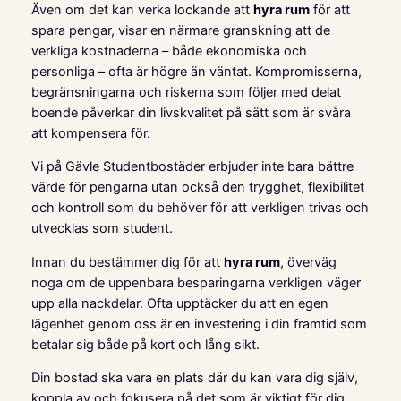
Även om det kan verka lockande att
hyra rum
för att
spara pengar, visar en närmare granskning att de
verkliga kostnaderna – både ekonomiska och
personliga – ofta är högre än väntat. Kompromisserna,
begränsningarna och riskerna som följer med delat
boende påverkar din livskvalitet på sätt som är svåra
att kompensera för.
Vi på Gävle Studentbostäder erbjuder inte bara bättre
värde för pengarna utan också den trygghet, flexibilitet
och kontroll som du behöver för att verkligen trivas och
utvecklas som student.
Innan du bestämmer dig för att
hyra rum
, överväg
noga om de uppenbara besparingarna verkligen väger
upp alla nackdelar. Ofta upptäcker du att en egen
lägenhet genom oss är en investering i din framtid som
betalar sig både på kort och lång sikt.
Din bostad ska vara en plats där du kan vara dig själv,
koppla av och fokusera på det som är viktigt för dig.