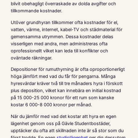
blivit obehagligt överraskade av dolda avgifter och
tillkommande kostnader.
Utöver grundhyran tillkommer ofta kostnader för el,
vatten, värme, internet, kabel-TV och städmaterial för
gemensamma utrymmen. Dessa kostnader delas
visserligen med andra, men administreras ofta
oprofessionellt vilket kan leda till konflikter och
oväntade räkningar.
Depositioner för rumuthyrning är ofta oproportionerligt
höga jämfört med vad du får för pengarna. Många
hyresvärdar kräver två till tre månaders hyra i förskott
plus deposition, vilket kan innebära en initial kostnad
på 15 000-25 000 kronor för ett rum som kanske
kostar 6 000-8 000 kronor per månad.
När du jämför med vad det kostar att hyra en egen
lägenhet genom oss på Gävle Studentbostäder,
upptäcker du ofta att skillnaden inte är så stor som du
först trodde. En egen
studiolägenhet
ger dig dessutom