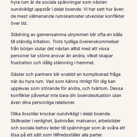
hyra rum är de sociala spänningar som nästan
oundvikligt uppstår i delat boende. Vi har sett hur även
de mest välmenande rumskamrater utvecklar konflikter
över tid.
Städning av gemensamma utrymmen blir ofta en källa
till ständig irritation. Trots tydliga överenskommelser
från början slutar det nästan alltid med att vissa
personer tar större ansvar än andra, vilket skapar
frustration och dålig stämning i hemmet.
Gäster och partners blir snabbt en komplicerad fråga
när du hyra rum. Vad som känns rimligt för dig kan
upplevas som störande för andra, och tvärtom. Dessa
konflikter påverkar inte bara din boendesituation utan
även dina personliga relationer.
Olika livsstilar krockar oundvikligt i delat boende.
Skillnader i renlighet, ljudnivåer, matvanor, arbetstider
och sociala behov leder till spänningar som är svåra att
lösa på ett sätt som tillfredsställer alla parter.