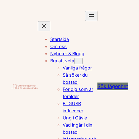
Hoppa
till
innehåll
Startsida
Om oss
Nyheter & Blogg
Bra att veta
Vanliga frågor
Så söker du
bostad
Sök lägenhet
För dig som är
förälder
Bli GUSB
influencer
Ung i Gävle
Vad ingår i din
bostad