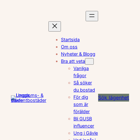
Hoppa
till
innehåll
Startsida
Om oss
Nyheter & Blogg
Bra att veta
Vanliga
frågor
Så söker
du bostad
För dig
Sök lägenhet
som är
förälder
Bli GUSB
influencer
Ung i Gävle