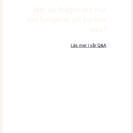
Har du frågor om hur
det fungerar att bo hos
oss?
Läs mer i vår Q&A