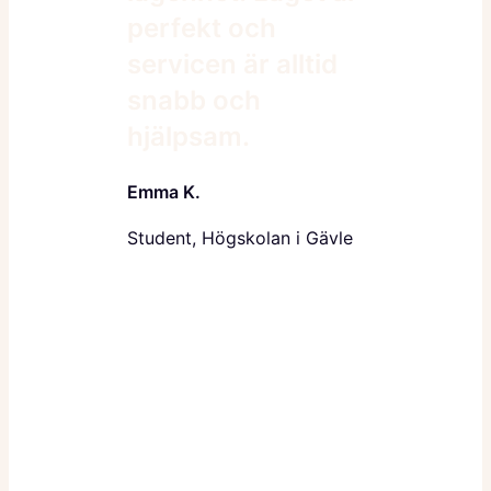
perfekt och
servicen är alltid
snabb och
hjälpsam.
Emma K.
Student, Högskolan i Gävle