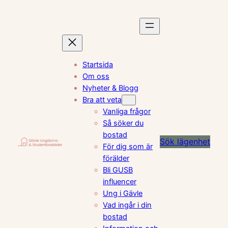
Hoppa
till
innehåll
Startsida
Om oss
Nyheter & Blogg
Bra att veta
Vanliga frågor
Så söker du
bostad
Sök lägenhet
För dig som är
förälder
Bli GUSB
influencer
Ung i Gävle
Vad ingår i din
bostad